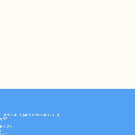
 облась, Дмитровский г/о, д.
д.53
-83-28
ы
о 17